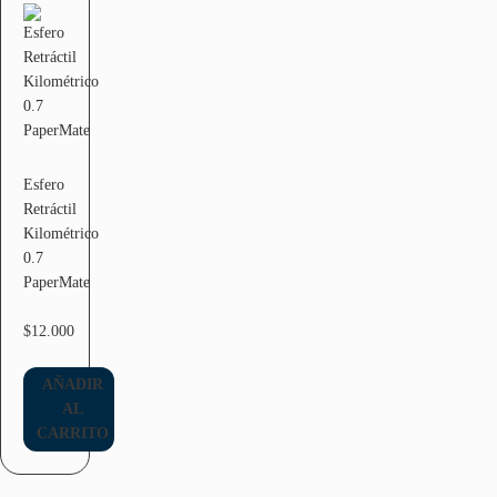
Esfero
Retráctil
Kilométrico
0.7
PaperMate
$
12.000
AÑADIR
AL
CARRITO