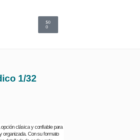
$
0
0
dico 1/32
opción clásica y confiable para
 y organizada. Con su formato