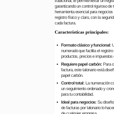
tradicional, te permite llevar un regi
garantizando un control riguroso de 
herramienta esencial para negocios 
registro físico y claro, con la segur
cada factura.
Características principales:
Formato clásico y funcional:
U
numerado que facilita el registro 
productos, precios e impuestos 
Requiere papel carbón:
Para o
factura, este talonario está dis
papel carbón.
Control total:
La numeración con
un seguimiento ordenado y crono
para tu contabilidad.
Ideal para negocios:
Su diseño 
de facturas por talonario lo hace
de cualquier empresa.