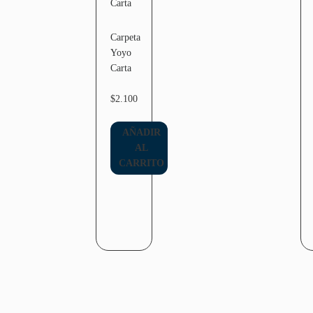
Carpeta
Yoyo
Carta
$
2.100
AÑADIR
AL
CARRITO