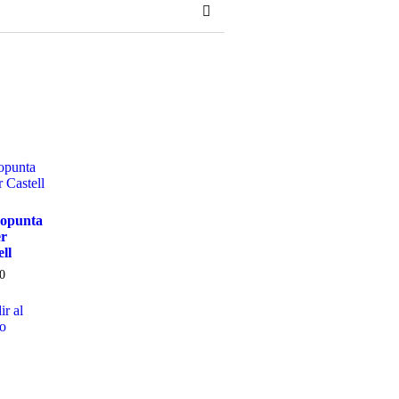
opunta
r
ll
0
r al
to