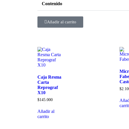
Contenido
Añadir al carrito
Micr
Fabe
Caja Resma
Caste
Carta
Reprograf
$
2.10
X10
$
145.000
Añadi
carri
Añadir al
carrito